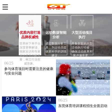
优质内容打造
运动数据智能
大型活动项目
品牌权威性
分析
执行
世界杯下单平台
通过数据分析工
具备丰富的大型
深度赛事解读、
具，为运动员提
活动执行经验，
独家采访和专家
供更科学的训练
确保活动效果和
评论提升内容质
建议。
客户满意度。
量，树立行业权
06/25
威形象。
参与体育项目时需要注意的健康
与安全问题
06/25
东莞体育培训课程招生全面启动