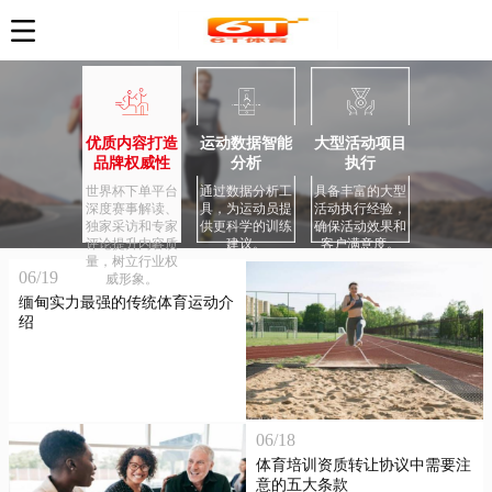
优质内容打造
运动数据智能
大型活动项目
品牌权威性
分析
执行
世界杯下单平台
通过数据分析工
具备丰富的大型
深度赛事解读、
具，为运动员提
活动执行经验，
独家采访和专家
供更科学的训练
确保活动效果和
评论提升内容质
建议。
客户满意度。
量，树立行业权
06/19
威形象。
缅甸实力最强的传统体育运动介
绍
06/18
体育培训资质转让协议中需要注
意的五大条款