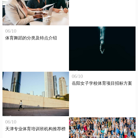
06/10
体育舞蹈的分类及特点介绍
06/10
岳阳女子学校体育项目招标方案
06/10
天津专业体育培训班机构推荐榜